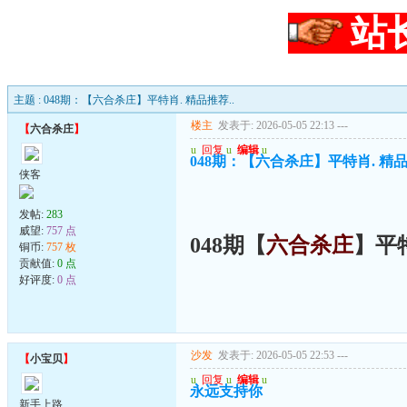
站
主题 : 048期：【六合杀庄】平特肖. 精品推荐..
楼主
发表于: 2026-05-05 22:13
---
【
六合杀庄
】
u
回复
u
编辑
u
048期：【六合杀庄】平特肖. 精品
侠客
发帖:
283
威望:
757 点
048期【
六合杀庄
】平
铜币:
757 枚
贡献值:
0 点
好评度:
0 点
沙发
发表于: 2026-05-05 22:53
---
【
小宝贝
】
u
回复
u
编辑
u
永远支持你
新手上路