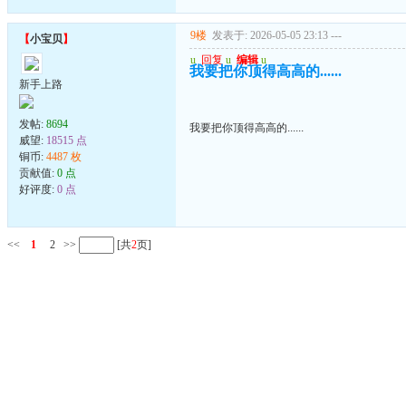
9楼
发表于: 2026-05-05 23:13
---
【
小宝贝
】
u
回复
u
编辑
u
我要把你顶得高高的......
新手上路
发帖:
8694
我要把你顶得高高的......
威望:
18515 点
铜币:
4487 枚
贡献值:
0 点
好评度:
0 点
<<
1
2
>>
[共
2
页]