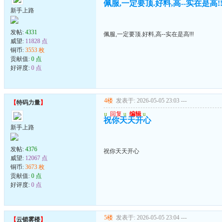
佩服,一定要顶.好料,高--实在是高!!
新手上路
发帖:
4331
佩服,一定要顶.好料,高--实在是高!!!
威望:
11828 点
铜币:
3553 枚
贡献值:
0 点
好评度:
0 点
4楼
发表于: 2026-05-05 23:03
---
【
特码力量
】
u
回复
u
编辑
u
祝你天天开心
新手上路
发帖:
4376
祝你天天开心
威望:
12067 点
铜币:
3673 枚
贡献值:
0 点
好评度:
0 点
5楼
发表于: 2026-05-05 23:04
---
【
云锁雾楼
】