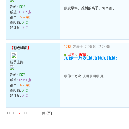
发帖:
4328
顶发早料、准料的高手、你辛苦了
威望:
11852 点
铜币:
3552 枚
贡献值:
0 点
好评度:
0 点
12楼
发表于: 2026-06-02 23:06
---
【
彩色蝴蝶
】
u
回复
u
编辑
u
顶你一万次.顶顶顶顶顶顶;
新手上路
发帖:
4378
顶你一万次.顶顶顶顶顶顶;
威望:
12063 点
铜币:
3663 枚
贡献值:
0 点
好评度:
0 点
<<
1
2
>>
[共
2
页]