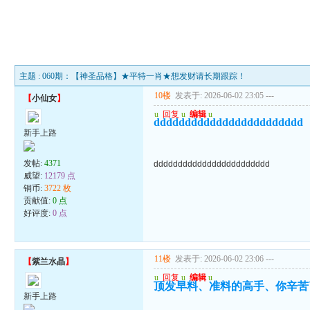
主题 : 060期：【神圣品格】★平特一肖★想发财请长期跟踪！
10楼
发表于: 2026-06-02 23:05
---
【
小仙女
】
u
回复
u
编辑
u
dddddddddddddddddddddddd
新手上路
发帖:
4371
dddddddddddddddddddddddd
威望:
12179 点
铜币:
3722 枚
贡献值:
0 点
好评度:
0 点
11楼
发表于: 2026-06-02 23:06
---
【
紫兰水晶
】
u
回复
u
编辑
u
顶发早料、准料的高手、你辛苦
新手上路