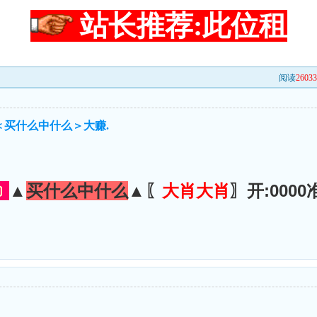
站长推荐:此位租
阅读
2603
＜买什么中什么＞大赚.
﹞
▲
买什么中什么
▲〖
大肖大肖
〗开:0000