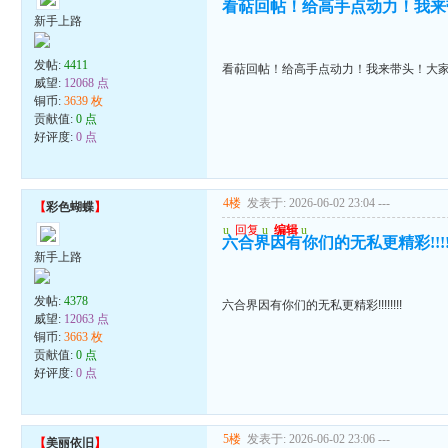
看萜回帖！给高手点动力！我来
新手上路
发帖:
4411
看萜回帖！给高手点动力！我来带头！大
威望:
12068 点
铜币:
3639 枚
贡献值:
0 点
好评度:
0 点
4楼
发表于: 2026-06-02 23:04
---
【
彩色蝴蝶
】
u
回复
u
编辑
u
六合界因有你们的无私更精彩!!!!!!
新手上路
发帖:
4378
六合界因有你们的无私更精彩!!!!!!!!
威望:
12063 点
铜币:
3663 枚
贡献值:
0 点
好评度:
0 点
5楼
发表于: 2026-06-02 23:06
---
【
美丽依旧
】