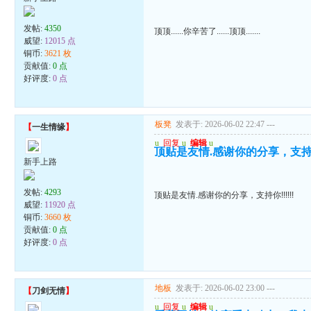
发帖:
4350
顶顶......你辛苦了......顶顶.......
威望:
12015 点
铜币:
3621 枚
贡献值:
0 点
好评度:
0 点
板凳
发表于: 2026-06-02 22:47
---
【
一生情缘
】
u
回复
u
编辑
u
顶贴是友情.感谢你的分享，支持你!!
新手上路
发帖:
4293
顶贴是友情.感谢你的分享，支持你!!!!!!
威望:
11920 点
铜币:
3660 枚
贡献值:
0 点
好评度:
0 点
地板
发表于: 2026-06-02 23:00
---
【
刀剑无情
】
u
回复
u
编辑
u