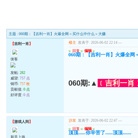
主题 : 060期：【吉利一肖】火爆全网＜买什么中什么＞大赚.
楼主
发表于: 2026-06-02 22:14
---
【
吉利一肖
】
u
回复
u
编辑
u
060期：【吉利一肖】火爆全网
侠客
发帖:
282
威望:
757 点
060期:▲
﹝吉利一肖
铜币:
757 枚
贡献值:
0 点
好评度:
0 点
沙发
发表于: 2026-06-02 22:47
---
【
游戏人间
】
u
回复
u
编辑
u
顶顶......你辛苦了......顶顶.......
新手上路