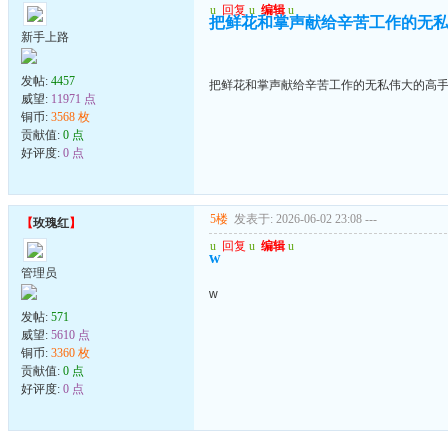
u
回复
u
编辑
u
把鲜花和掌声献给辛苦工作的无
新手上路
发帖:
4457
把鲜花和掌声献给辛苦工作的无私伟大的高
威望:
11971 点
铜币:
3568 枚
贡献值:
0 点
好评度:
0 点
5楼
发表于: 2026-06-02 23:08
---
【
玫瑰红
】
u
回复
u
编辑
u
w
管理员
w
发帖:
571
威望:
5610 点
铜币:
3360 枚
贡献值:
0 点
好评度:
0 点