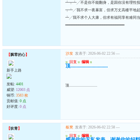
┷┯┷╱不是你不能翻身，是因你没有理性
┯┷╱我不求一夜暴富，但求万丈高楼平地
┷╱我不求个人大康，但求有福同享有难同
━━━━━━━━━━━━━━━━━━━━━━━━━━━
沙发
发表于: 2026-06-02 22:56
---
【
飘零的心
】
u
回复
u
编辑
u
顶..............................
新手上路
发帖:
4401
顶..............................
威望:
12003 点
铜币:
3583 枚
贡献值:
0 点
好评度:
0 点
板凳
发表于: 2026-06-02 22:58
---
【
狄青
】
u
回复
u
编辑
u
感谢你的无私发表，谢谢你的好