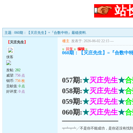
站
主题 : 060期：【灭庄先生】=『合数中特』最稳资料.
楼主
发表于: 2026-06-02 22:15
---
【
灭庄先生
】
u
回复
u
编辑
u
060期：【灭庄先生】=『合数中
侠客
发帖:
282
威望:
756 点
057期:
★
灭庄先生
★
合
铜币:
756 枚
贡献值:
0 点
058期:
★
灭庄先生
★
合
好评度:
0 点
059期:
★
灭庄先生
★
合
060期:
★
灭庄先生
★
合
━━━━━━━━━━━━━━━━━━━━━━━━━━━
┯┷┯┷╱不是你不能成功，是你还没有找