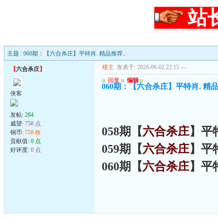
站
主题 : 060期：【六合杀庄】平特肖. 精品推荐..
楼主
发表于: 2026-06-02 22:15
---
【
六合杀庄
】
u
回复
u
编辑
u
060期：【六合杀庄】平特肖. 精品
侠客
发帖:
284
威望:
758 点
058期【
六合杀庄
】平
铜币:
758 枚
贡献值:
0 点
059期【
六合杀庄
】平
好评度:
0 点
060期【
六合杀庄
】平