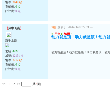
铜币:
3649 枚
贡献值:
0 点
好评度:
0 点
9楼
发表于: 2026-06-02 22:59
---
【
风中飞燕
】
u
回复
u
编辑
u
动力就是顶！动力就是顶！动力
新手上路
发帖:
4427
动力就是顶！动力就是顶！动力就是顶！动
威望:
12151 点
铜币:
3712 枚
贡献值:
0 点
好评度:
0 点
<<
1
2
>>
[共
2
页]