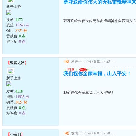
藓花送给你伟大的无私雷锋精神
新手上路
发帖:
4475
藓花送给你伟大的无私雷锋精神来自四面八
威望:
12243 点
铜币:
3721 枚
贡献值:
0 点
好评度:
0 点
4楼
发表于: 2026-06-02 22:52
---
【
致富之路
】
u
回复
u
编辑
u
我们祝你全家幸福，出入平安！
新手上路
发帖:
4318
我们祝你全家幸福，出入平安！
威望:
11935 点
铜币:
3624 枚
贡献值:
0 点
好评度:
0 点
5楼
发表于: 2026-06-02 22:58
---
【
小宝贝
】