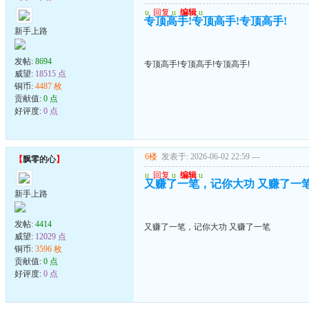
u
回复
u
编辑
u
专顶高手!专顶高手!专顶高手!
新手上路
发帖:
8694
专顶高手!专顶高手!专顶高手!
威望:
18515 点
铜币:
4487 枚
贡献值:
0 点
好评度:
0 点
6楼
发表于: 2026-06-02 22:59
---
【
飘零的心
】
u
回复
u
编辑
u
又赚了一笔，记你大功 又赚了一
新手上路
发帖:
4414
又赚了一笔，记你大功 又赚了一笔
威望:
12029 点
铜币:
3596 枚
贡献值:
0 点
好评度:
0 点