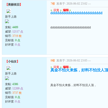
7楼
发表于: 2026-06-02 23:02
---
【
美丽依旧
】
u
回复
u
编辑
u
dddddddddddddddddddddddd
新手上路
发帖:
4409
dddddddddddddddddddddddd
威望:
12117 点
铜币:
3719 枚
贡献值:
0 点
好评度:
0 点
8楼
发表于: 2026-06-02 23:05
---
【
小仙女
】
u
回复
u
编辑
u
真金不怕火来炼，好料不怕没人
新手上路
发帖:
4386
真金不怕火来炼，好料不怕没人顶，
威望:
12209 点
铜币:
3737 枚
贡献值:
0 点
好评度:
0 点