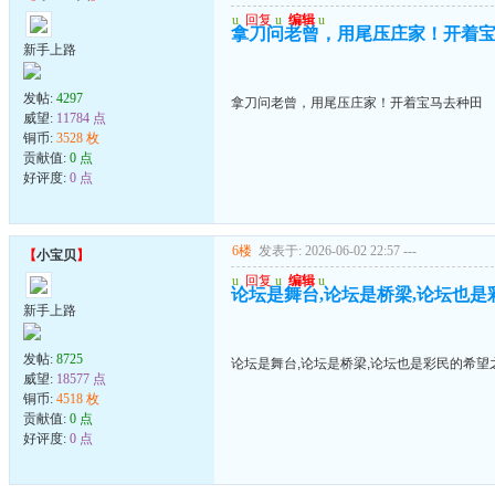
u
回复
u
编辑
u
拿刀问老曾，用尾压庄家！开着
新手上路
发帖:
4297
拿刀问老曾，用尾压庄家！开着宝马去种田
威望:
11784 点
铜币:
3528 枚
贡献值:
0 点
好评度:
0 点
6楼
发表于: 2026-06-02 22:57
---
【
小宝贝
】
u
回复
u
编辑
u
论坛是舞台,论坛是桥梁,论坛也是
新手上路
发帖:
8725
论坛是舞台,论坛是桥梁,论坛也是彩民的希望
威望:
18577 点
铜币:
4518 枚
贡献值:
0 点
好评度:
0 点