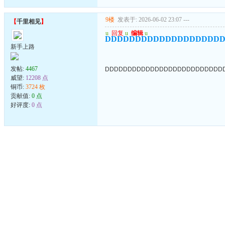
9楼
发表于: 2026-06-02 23:07
---
【
千里相见
】
u
回复
u
编辑
u
DDDDDDDDDDDDDDDDDDD
新手上路
发帖:
4467
DDDDDDDDDDDDDDDDDDDDDDDDDD
威望:
12208 点
铜币:
3724 枚
贡献值:
0 点
好评度:
0 点