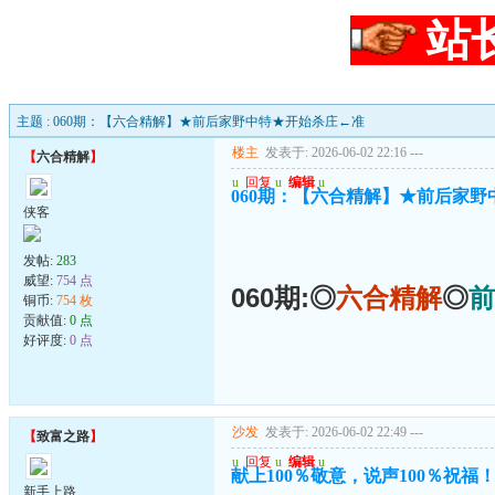
站
主题 : 060期：【六合精解】★前后家野中特★开始杀庄←准
楼主
发表于: 2026-06-02 22:16
---
【
六合精解
】
u
回复
u
编辑
u
060期：【六合精解】★前后家
侠客
发帖:
283
威望:
754 点
060期:◎
六合精解
◎
前
铜币:
754 枚
贡献值:
0 点
好评度:
0 点
沙发
发表于: 2026-06-02 22:49
---
【
致富之路
】
u
回复
u
编辑
u
献上100％敬意，说声100％祝福
新手上路