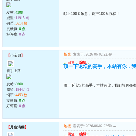
发帖:
4308
献上100％敬意，说声100％祝福！
威望:
11915 点
铜币:
3614 枚
贡献值:
0 点
好评度:
0 点
板凳
发表于: 2026-06-02 22:49
---
【
小宝贝
】
u
回复
u
编辑
u
顶一下论坛的高手，本站有你，
新手上路
发帖:
8660
顶一下论坛的高手，本站有你，我们想穷都
威望:
18447 点
铜币:
4453 枚
贡献值:
0 点
好评度:
0 点
地板
发表于: 2026-06-02 22:50
---
【
月色清幽
】
u
回复
u
编辑
u