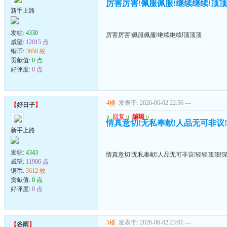
厉害厉害!佩服佩服!继续继续!顶
新手上路
发帖:
4330
厉害厉害!佩服佩服!继续继续!顶顶顶
威望:
12015 点
铜币:
3658 枚
贡献值:
0 点
好评度:
0 点
4楼
发表于: 2026-06-02 22:56
---
【
好日子
】
u
回复
u
编辑
u
情真意切!无私奉献!人品无可非议
新手上路
发帖:
4343
情真意切!无私奉献!人品无可非议!轻轻顶顶!
威望:
11906 点
铜币:
3612 枚
贡献值:
0 点
好评度:
0 点
5楼
发表于: 2026-06-02 23:01
---
【
谷雨
】