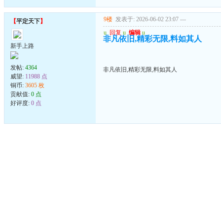
9楼
发表于: 2026-06-02 23:07
---
【
平定天下
】
u
回复
u
编辑
u
非凡依旧,精彩无限,料如其人
新手上路
发帖:
4364
非凡依旧,精彩无限,料如其人
威望:
11988 点
铜币:
3605 枚
贡献值:
0 点
好评度:
0 点