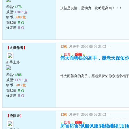
发帖:
4378
顶帖是友情，是动力！发帖是高尚！！！
威望:
12016 点
铜币:
3600 枚
贡献值:
0 点
好评度:
0 点
12楼
发表于: 2026-06-02 23:03
---
【
火爆作者
】
u
回复
u
编辑
u
伟大而善良的高手，愿老天保佑
新手上路
发帖:
4386
伟大而善良的高手，愿老天保佑你永远幸福
威望:
11713 点
铜币:
3483 枚
贡献值:
0 点
好评度:
0 点
13楼
发表于: 2026-06-02 23:03
---
【
艳阳天
】
u
回复
u
编辑
u
厉害厉害!佩服佩服!继续继续!顶