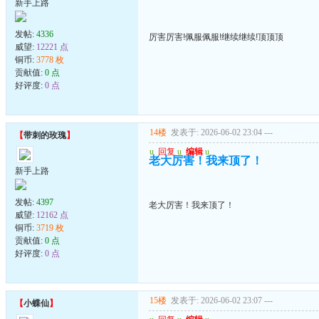
新手上路
发帖:
4336
厉害厉害!佩服佩服!继续继续!顶顶顶
威望:
12221 点
铜币:
3778 枚
贡献值:
0 点
好评度:
0 点
14楼
发表于: 2026-06-02 23:04
---
【
带刺的玫瑰
】
u
回复
u
编辑
u
老大厉害！我来顶了！
新手上路
发帖:
4397
老大厉害！我来顶了！
威望:
12162 点
铜币:
3719 枚
贡献值:
0 点
好评度:
0 点
15楼
发表于: 2026-06-02 23:07
---
【
小蝶仙
】