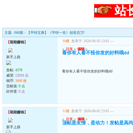
站
主题 : 060期：【平特宝典】《平特一肖》创造百万!
10楼
发表于: 2026-06-02 23:01
---
【
期期赚钱
】
u
回复
u
编辑
u
看你有人看不怪你发的好料哦dd
新手上路
发帖:
4378
看你有人看不怪你发的好料哦dd
威望:
12016 点
铜币:
3600 枚
贡献值:
0 点
好评度:
0 点
11楼
发表于: 2026-06-02 23:01
---
【
期期赚钱
】
u
回复
u
编辑
u
顶帖是友情，是动力！发帖是高
新手上路