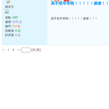
u
回复
u
编辑
u
高手您辛苦啦！！！！！谢谢！
精灵王
发帖:
4397
高手您辛苦啦！！！！！谢谢！！！
威望:
6576 点
铜币:
910 枚
贡献值:
0 点
好评度:
0 点
<<
1
2
>>
[共
2
页]