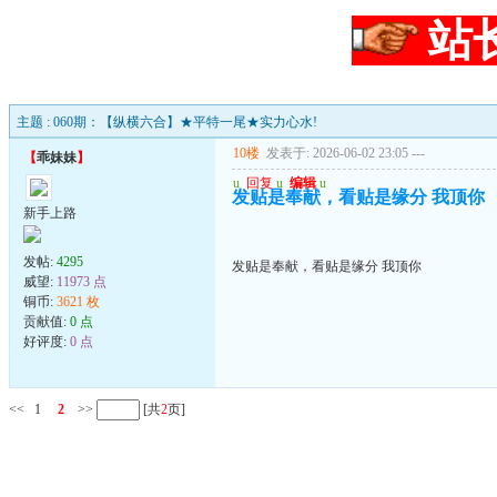
站
主题 : 060期：【纵横六合】★平特一尾★实力心水!
10楼
发表于: 2026-06-02 23:05
---
【
乖妹妹
】
u
回复
u
编辑
u
发贴是奉献，看贴是缘分 我顶你
新手上路
发帖:
4295
发贴是奉献，看贴是缘分 我顶你
威望:
11973 点
铜币:
3621 枚
贡献值:
0 点
好评度:
0 点
<<
1
2
>>
[共
2
页]