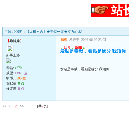
站
主题 : 060期：【纵横六合】★平特一尾★实力心水!
10楼
发表于: 2026-06-02 23:05
---
【
乖妹妹
】
u
回复
u
编辑
u
发贴是奉献，看贴是缘分 我顶你
新手上路
发帖:
4270
发贴是奉献，看贴是缘分 我顶你
威望:
11923 点
铜币:
3596 枚
贡献值:
0 点
好评度:
0 点
<<
1
2
>>
[共
2
页]