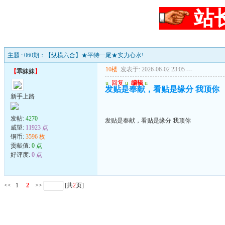
站
主题 : 060期：【纵横六合】★平特一尾★实力心水!
10楼
发表于: 2026-06-02 23:05
---
【
乖妹妹
】
u
回复
u
编辑
u
发贴是奉献，看贴是缘分 我顶你
新手上路
发帖:
4270
发贴是奉献，看贴是缘分 我顶你
威望:
11923 点
铜币:
3596 枚
贡献值:
0 点
好评度:
0 点
<<
1
2
>>
[共
2
页]