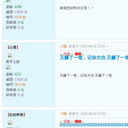
发帖:
4298
谢谢您好料共分享！！
威望:
11836 点
铜币:
3558 枚
贡献值:
0 点
好评度:
0 点
12楼
发表于: 2026-06-02 23:05
---
【
心雪
】
u
回复
u
编辑
u
又赚了一笔，记你大功 又赚了一
新手上路
发帖:
4251
又赚了一笔，记你大功 又赚了一笔
威望:
11929 点
铜币:
3651 枚
贡献值:
0 点
好评度:
0 点
13楼
发表于: 2026-06-02 23:05
---
【
红的苹果
】
u
回复
u
编辑
u
DDDDDDDDDDDDDDDDDDD