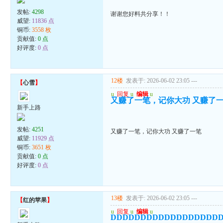
发帖:
4298
谢谢您好料共分享！！
威望:
11836 点
铜币:
3558 枚
贡献值:
0 点
好评度:
0 点
12楼
发表于: 2026-06-02 23:05
---
【
心雪
】
u
回复
u
编辑
u
又赚了一笔，记你大功 又赚了
新手上路
发帖:
4251
又赚了一笔，记你大功 又赚了一笔
威望:
11929 点
铜币:
3651 枚
贡献值:
0 点
好评度:
0 点
13楼
发表于: 2026-06-02 23:05
---
【
红的苹果
】
u
回复
u
编辑
u
DDDDDDDDDDDDDDDDDD