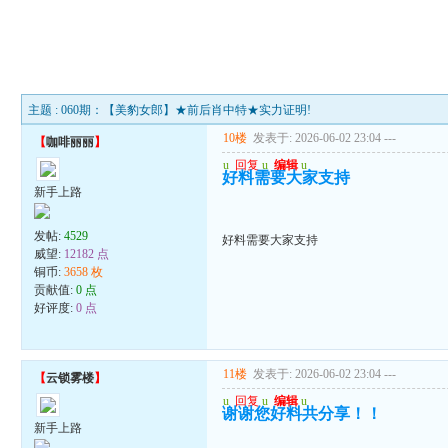
主题 : 060期：【美豹女郎】★前后肖中特★实力证明!
10楼
发表于: 2026-06-02 23:04
---
【
咖啡丽丽
】
u
回复
u
编辑
u
好料需要大家支持
新手上路
发帖:
4529
好料需要大家支持
威望:
12182 点
铜币:
3658 枚
贡献值:
0 点
好评度:
0 点
11楼
发表于: 2026-06-02 23:04
---
【
云锁雾楼
】
u
回复
u
编辑
u
谢谢您好料共分享！！
新手上路