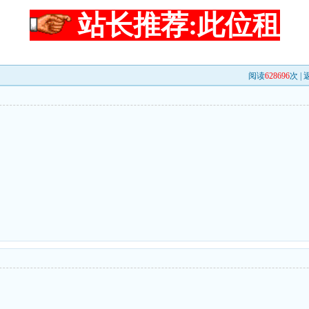
站长推荐:此位租
阅读
628696
次 |