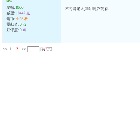
发帖:
8660
不亏是老大,加油啊,跟定你
威望:
18447 点
铜币:
4453 枚
贡献值:
0 点
好评度:
0 点
<<
1
2
>>
[共
2
页]