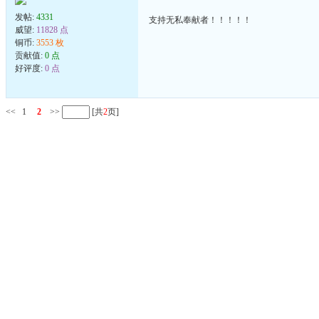
发帖:
4331
支持无私奉献者！！！！！
威望:
11828 点
铜币:
3553 枚
贡献值:
0 点
好评度:
0 点
<<
1
2
>>
[共
2
页]