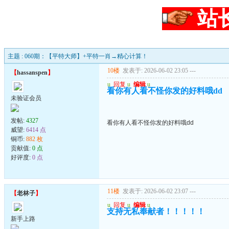
站
主题 : 060期：【平特大师】+平特一肖→精心计算！
10楼
发表于: 2026-06-02 23:05
---
【
hassanspen
】
u
回复
u
编辑
u
看你有人看不怪你发的好料哦dd
未验证会员
发帖:
4327
看你有人看不怪你发的好料哦dd
威望:
6414 点
铜币:
882 枚
贡献值:
0 点
好评度:
0 点
11楼
发表于: 2026-06-02 23:07
---
【
老林子
】
u
回复
u
编辑
u
支持无私奉献者！！！！！
新手上路