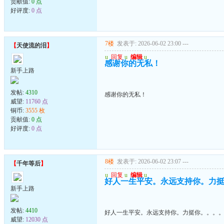
贡献值:
0 点
好评度:
0 点
7楼
发表于: 2026-06-02 23:00
---
【
天使流的泪
】
u
回复
u
编辑
u
感谢你的无私！
新手上路
发帖:
4310
感谢你的无私！
威望:
11760 点
铜币:
3555 枚
贡献值:
0 点
好评度:
0 点
8楼
发表于: 2026-06-02 23:07
---
【
千年等后
】
u
回复
u
编辑
u
好人一生平安。永远支持你。力
新手上路
发帖:
4410
好人一生平安。永远支持你。力挺你。。。
威望:
12030 点