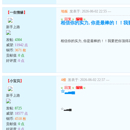
地板
发表于: 2026-06-02 22:55
---
【
一生情缘
】
u
回复
u
编辑
u
相信你的实力, 你是最棒的！！我
新手上路
发帖:
4304
相信你的实力, 你是最棒的！！我要把你顶得高
威望:
11942 点
铜币:
3671 枚
贡献值:
0 点
好评度:
0 点
4楼
发表于: 2026-06-02 22:57
---
【
小宝贝
】
u
回复
u
编辑
u
☆▂▃▄
新手上路
发帖:
8725
☆▂▃▄
威望:
18577 点
铜币:
4518 枚
贡献值:
0 点
好评度:
0 点