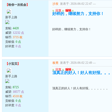
沙发
发表于: 2026-06-02 22:47
---
【
给你一次机会
】
u
回复
u
编辑
u
好样的，继续努力，支持你！
新手上路
发帖:
4420
好样的，继续努力，支持你！
威望:
12232 点
铜币:
3735 枚
贡献值:
0 点
好评度:
0 点
板凳
发表于: 2026-06-02 22:49
---
【
小宝贝
】
u
回复
u
编辑
u
顶真正的好人！好人有好报。。
新手上路
发帖:
8725
顶真正的好人！好人有好报。。。。。。。
威望:
18577 点
铜币:
4518 枚
贡献值:
0 点
好评度:
0 点