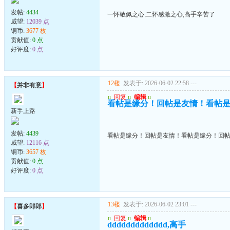
发帖:
4434
一怀敬佩之心,二怀感激之心,高手辛苦了
威望:
12039 点
铜币:
3677 枚
贡献值:
0 点
好评度:
0 点
12楼
发表于: 2026-06-02 22:58
---
【
并非有意
】
u
回复
u
编辑
u
看帖是缘分！回帖是友情！看帖
新手上路
发帖:
4439
看帖是缘分！回帖是友情！看帖是缘分！回
威望:
12116 点
铜币:
3657 枚
贡献值:
0 点
好评度:
0 点
13楼
发表于: 2026-06-02 23:01
---
【
喜多郎郎
】
u
回复
u
编辑
u
ddddddddddddd,高手