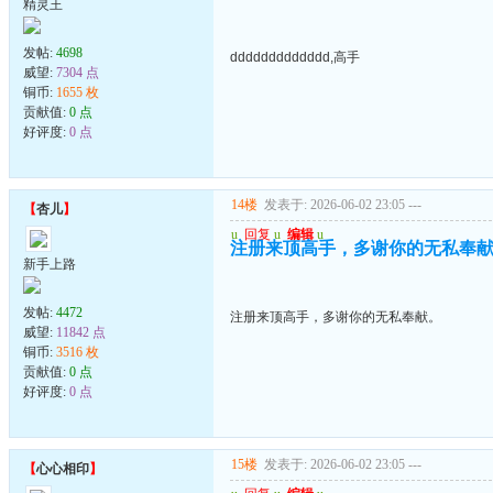
精灵王
发帖:
4698
ddddddddddddd,高手
威望:
7304 点
铜币:
1655 枚
贡献值:
0 点
好评度:
0 点
14楼
发表于: 2026-06-02 23:05
---
【
杏儿
】
u
回复
u
编辑
u
注册来顶高手，多谢你的无私奉
新手上路
发帖:
4472
注册来顶高手，多谢你的无私奉献。
威望:
11842 点
铜币:
3516 枚
贡献值:
0 点
好评度:
0 点
15楼
发表于: 2026-06-02 23:05
---
【
心心相印
】