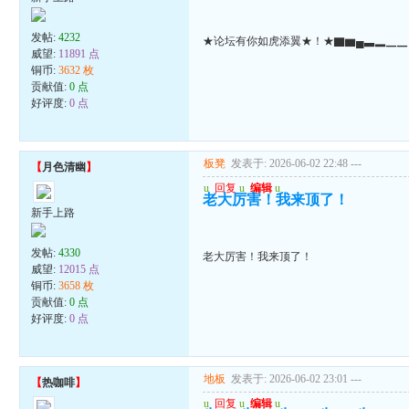
发帖:
4232
★论坛有你如虎添翼★！★▇▆▄▃▂▁▁
威望:
11891 点
铜币:
3632 枚
贡献值:
0 点
好评度:
0 点
板凳
发表于: 2026-06-02 22:48
---
【
月色清幽
】
u
回复
u
编辑
u
老大厉害！我来顶了！
新手上路
发帖:
4330
老大厉害！我来顶了！
威望:
12015 点
铜币:
3658 枚
贡献值:
0 点
好评度:
0 点
地板
发表于: 2026-06-02 23:01
---
【
热咖啡
】
u
回复
u
编辑
u