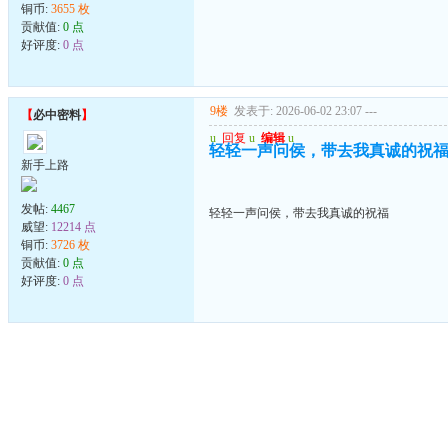
铜币:
3655 枚
贡献值:
0 点
好评度:
0 点
9楼
发表于: 2026-06-02 23:07
---
【
必中密料
】
u
回复
u
编辑
u
轻轻一声问侯，带去我真诚的祝
新手上路
发帖:
4467
轻轻一声问侯，带去我真诚的祝福
威望:
12214 点
铜币:
3726 枚
贡献值:
0 点
好评度:
0 点