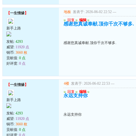
地板
发表于: 2026-06-02 22:52
---
【
一生情缘
】
u
回复
u
编辑
u
感谢您真诚奉献.顶你千次不够多.
新手上路
发帖:
4293
感谢您真诚奉献.顶你千次不够多.
威望:
11920 点
铜币:
3660 枚
贡献值:
0 点
好评度:
0 点
4楼
发表于: 2026-06-02 22:53
---
【
一生情缘
】
u
回复
u
编辑
u
永远支持你
新手上路
发帖:
4293
永远支持你
威望:
11920 点
铜币:
3660 枚
贡献值:
0 点
好评度:
0 点