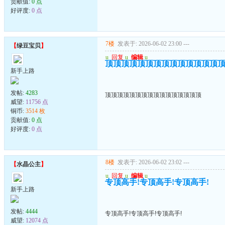
贡献值:
0 点
好评度:
0 点
7楼
发表于: 2026-06-02 23:00
---
【
绿豆宝贝
】
u
回复
u
编辑
u
顶顶顶顶顶顶顶顶顶顶顶顶顶顶
新手上路
发帖:
4283
顶顶顶顶顶顶顶顶顶顶顶顶顶顶顶顶
威望:
11756 点
铜币:
3514 枚
贡献值:
0 点
好评度:
0 点
8楼
发表于: 2026-06-02 23:02
---
【
水晶公主
】
u
回复
u
编辑
u
专顶高手!专顶高手!专顶高手!
新手上路
发帖:
4444
专顶高手!专顶高手!专顶高手!
威望:
12074 点