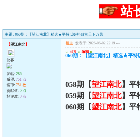
站
主题 : 060期：【望江南北】精选★平特以好料致富天下万民！
楼主
发表于: 2026-06-02 22:19
---
【
望江南北
】
u
回复
u
编辑
u
060期：【望江南北】精选★平
侠客
发帖:
286
威望:
751 点
058期【
望江南北
】平
铜币:
751 枚
贡献值:
0 点
059期【
望江南北
】平
好评度:
0 点
060期【
望江南北
】平