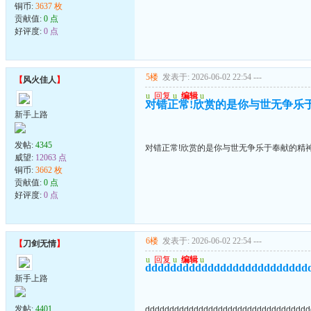
铜币:
3637 枚
贡献值:
0 点
好评度:
0 点
5楼
发表于: 2026-06-02 22:54
---
【
风火佳人
】
u
回复
u
编辑
u
对错正常!欣赏的是你与世无争乐
新手上路
发帖:
4345
对错正常!欣赏的是你与世无争乐于奉献的精神
威望:
12063 点
铜币:
3662 枚
贡献值:
0 点
好评度:
0 点
6楼
发表于: 2026-06-02 22:54
---
【
刀剑无情
】
u
回复
u
编辑
u
dddddddddddddddddddddddddd
新手上路
发帖:
4401
dddddddddddddddddddddddddddddddddd