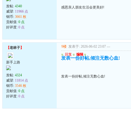
发帖:
4340
感恩亲人朋友生活会更美好!
威望:
11966 点
铜币:
3661 枚
贡献值:
0 点
好评度:
0 点
9楼
发表于: 2026-06-02 23:07
---
【
老林子
】
u
回复
u
编辑
u
发表一份好帖,倾注无数心血!
新手上路
发帖:
4324
发表一份好帖,倾注无数心血!
威望:
11814 点
铜币:
3546 枚
贡献值:
0 点
好评度:
0 点