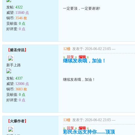
发帖:
4322
一定要顶，一定要谢谢!
威望:
11840 点
铜币:
3546 枚
贡献值:
0 点
好评度:
0 点
12楼
发表于: 2026-06-02 23:05
---
【
赌圣传说
】
u
回复
u
编辑
u
继续发表哦，加油！
新手上路
发帖:
4337
继续发表哦，加油！
威望:
12006 点
铜币:
3683 枚
贡献值:
0 点
好评度:
0 点
13楼
发表于: 2026-06-02 23:05
---
【
火爆作者
】
u
回复
u
编辑
u
彩民永远支持你.......顶顶