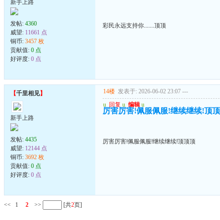
新手上路
发帖:
4360
彩民永远支持你.......顶顶
威望:
11661 点
铜币:
3457 枚
贡献值:
0 点
好评度:
0 点
14楼
发表于: 2026-06-02 23:07
---
【
千里相见
】
u
回复
u
编辑
u
厉害厉害!佩服佩服!继续继续!顶
新手上路
发帖:
4435
厉害厉害!佩服佩服!继续继续!顶顶顶
威望:
12144 点
铜币:
3692 枚
贡献值:
0 点
好评度:
0 点
<<
1
2
>>
[共
2
页]