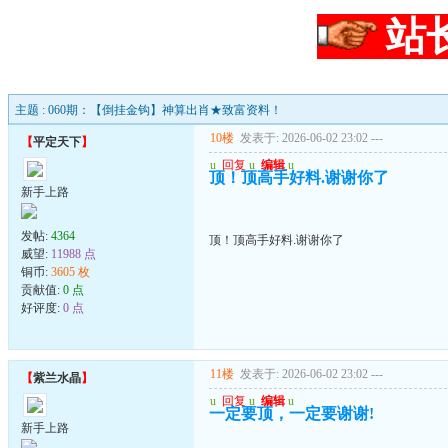
站
主题 : 060期：【倒挂金钩】神算出肖★致富资料！
10楼
发表于: 2026-06-02 23:02
---
【
平定天下
】
u
回复
u
编辑
u
顶！顶高手好料.谢谢你了
新手上路
发帖:
4364
顶！顶高手好料.谢谢你了
威望:
11988 点
铜币:
3605 枚
贡献值:
0 点
好评度:
0 点
11楼
发表于: 2026-06-02 23:02
---
【
紫兰水晶
】
u
回复
u
编辑
u
一定要顶，一定要谢谢!
新手上路