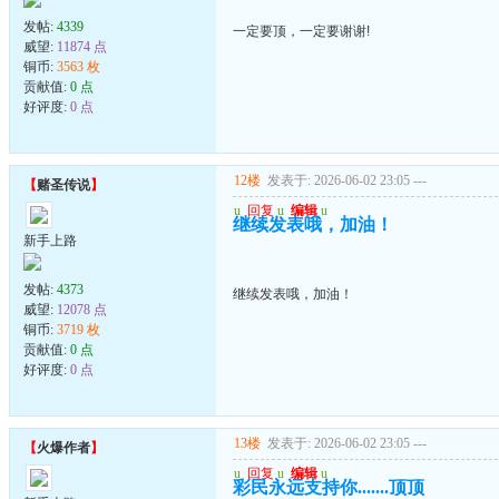
发帖:
4339
一定要顶，一定要谢谢!
威望:
11874 点
铜币:
3563 枚
贡献值:
0 点
好评度:
0 点
12楼
发表于: 2026-06-02 23:05
---
【
赌圣传说
】
u
回复
u
编辑
u
继续发表哦，加油！
新手上路
发帖:
4373
继续发表哦，加油！
威望:
12078 点
铜币:
3719 枚
贡献值:
0 点
好评度:
0 点
13楼
发表于: 2026-06-02 23:05
---
【
火爆作者
】
u
回复
u
编辑
u
彩民永远支持你.......顶顶