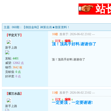
站
主题 : 060期：【倒挂金钩】神算出肖★致富资料！
10楼
发表于: 2026-06-02 23:02
---
【
平定天下
】
u
回复
u
编辑
u
顶！顶高手好料.谢谢你了
新手上路
发帖:
4401
顶！顶高手好料.谢谢你了
威望:
12062 点
铜币:
3642 枚
贡献值:
0 点
好评度:
0 点
11楼
发表于: 2026-06-02 23:02
---
【
紫兰水晶
】
u
回复
u
编辑
u
一定要顶，一定要谢谢!
新手上路