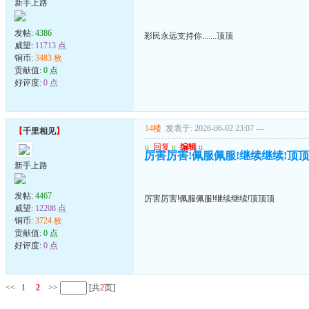
新手上路
发帖:
4386
彩民永远支持你.......顶顶
威望:
11713 点
铜币:
3483 枚
贡献值:
0 点
好评度:
0 点
14楼
发表于: 2026-06-02 23:07
---
【
千里相见
】
u
回复
u
编辑
u
厉害厉害!佩服佩服!继续继续!顶
新手上路
发帖:
4467
厉害厉害!佩服佩服!继续继续!顶顶顶
威望:
12208 点
铜币:
3724 枚
贡献值:
0 点
好评度:
0 点
<<
1
2
>>
[共
2
页]