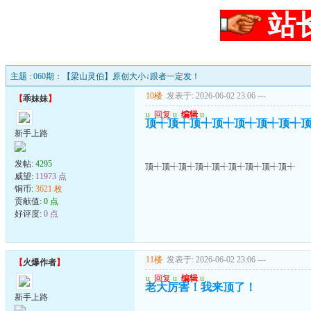
站
主题 : 060期：【梁山灵伯】原创大小↓跟者一定发！
10楼
发表于: 2026-06-02 23:06
---
【
乖妹妹
】
u
回复
u
编辑
u
顶┽顶┽顶┽顶┽顶┽顶┽顶┽
新手上路
发帖:
4295
顶┽顶┽顶┽顶┽顶┽顶┽顶┽顶┽顶┽
威望:
11973 点
铜币:
3621 枚
贡献值:
0 点
好评度:
0 点
11楼
发表于: 2026-06-02 23:06
---
【
火爆作者
】
u
回复
u
编辑
u
老大厉害！我来顶了！
新手上路