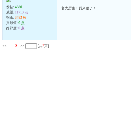
发帖:
4386
老大厉害！我来顶了！
威望:
11713 点
铜币:
3483 枚
贡献值:
0 点
好评度:
0 点
<<
1
2
>>
[共
2
页]