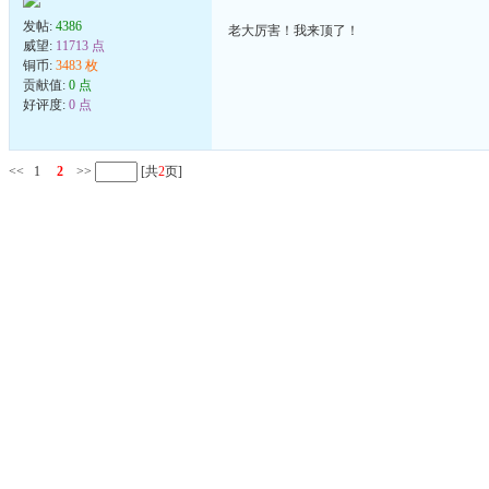
发帖:
4386
老大厉害！我来顶了！
威望:
11713 点
铜币:
3483 枚
贡献值:
0 点
好评度:
0 点
<<
1
2
>>
[共
2
页]