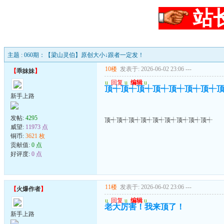
站
主题 : 060期：【梁山灵伯】原创大小↓跟者一定发！
10楼
发表于: 2026-06-02 23:06
---
【
乖妹妹
】
u
回复
u
编辑
u
顶┽顶┽顶┽顶┽顶┽顶┽顶┽
新手上路
发帖:
4295
顶┽顶┽顶┽顶┽顶┽顶┽顶┽顶┽顶┽
威望:
11973 点
铜币:
3621 枚
贡献值:
0 点
好评度:
0 点
11楼
发表于: 2026-06-02 23:06
---
【
火爆作者
】
u
回复
u
编辑
u
老大厉害！我来顶了！
新手上路