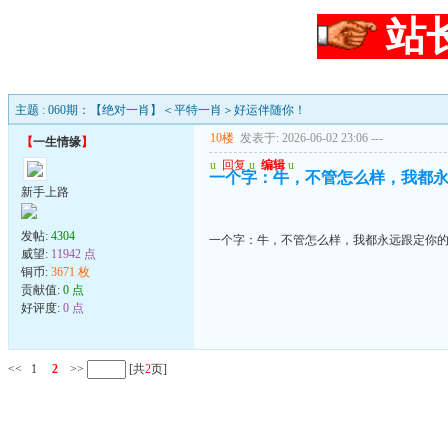
站
主题 : 060期：【绝对一肖】＜平特一肖＞好运伴随你！
10楼
发表于: 2026-06-02 23:06
---
【
一生情缘
】
u
回复
u
编辑
u
一个字：牛，不管怎么样，我都
新手上路
发帖:
4304
一个字：牛，不管怎么样，我都永远跟定你
威望:
11942 点
铜币:
3671 枚
贡献值:
0 点
好评度:
0 点
<<
1
2
>>
[共
2
页]