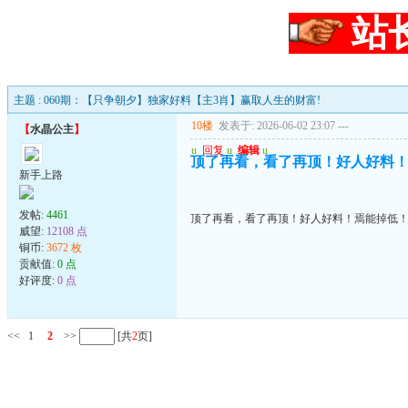
站
主题 : 060期：【只争朝夕】独家好料【主3肖】赢取人生的财富!
10楼
发表于: 2026-06-02 23:07
---
【
水晶公主
】
u
回复
u
编辑
u
顶了再看，看了再顶！好人好料
新手上路
发帖:
4461
顶了再看，看了再顶！好人好料！焉能掉低
威望:
12108 点
铜币:
3672 枚
贡献值:
0 点
好评度:
0 点
<<
1
2
>>
[共
2
页]