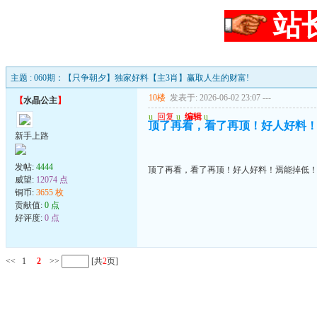
站
主题 : 060期：【只争朝夕】独家好料【主3肖】赢取人生的财富!
10楼
发表于: 2026-06-02 23:07
---
【
水晶公主
】
u
回复
u
编辑
u
顶了再看，看了再顶！好人好料
新手上路
发帖:
4444
顶了再看，看了再顶！好人好料！焉能掉低
威望:
12074 点
铜币:
3655 枚
贡献值:
0 点
好评度:
0 点
<<
1
2
>>
[共
2
页]