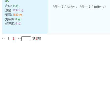
发帖:
4434
『我"一直在努力>.』『我"一直在珍惜>.』!
威望:
11971 点
铜币:
3620 枚
贡献值:
0 点
好评度:
0 点
<<
1
2
>>
[共
2
页]