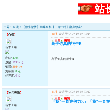
站
主题 : 060期：【做张做势】劲爆来料【三肖中特】翻身致富!
10楼
发表于: 2026-06-02 23:05
---
【
心雪
】
u
回复
u
编辑
u
高手你真的很牛B
新手上路
发帖:
4264
高手你真的很牛B
威望:
11955 点
铜币:
3664 枚
贡献值:
0 点
好评度:
0 点
11楼
发表于: 2026-06-02 23:07
---
【
神兵天降
】
u
回复
u
编辑
u
『我"一直在努力>.』『我"一直在珍
新手上路