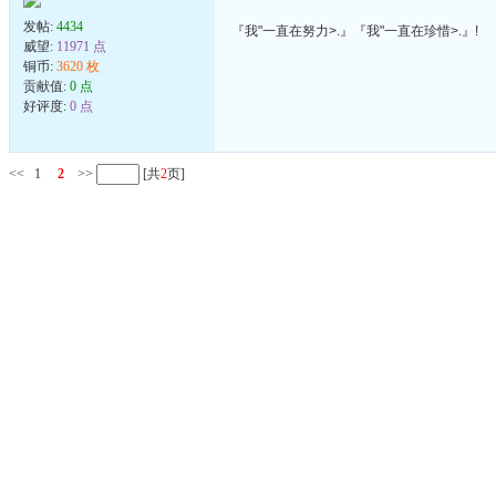
发帖:
4434
『我"一直在努力>.』『我"一直在珍惜>.』!
威望:
11971 点
铜币:
3620 枚
贡献值:
0 点
好评度:
0 点
<<
1
2
>>
[共
2
页]