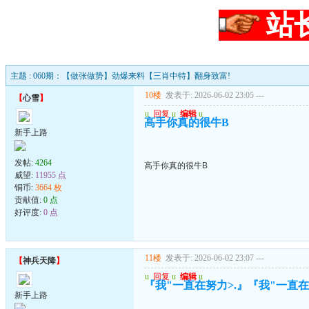
站
主题 : 060期：【做张做势】劲爆来料【三肖中特】翻身致富!
10楼
发表于: 2026-06-02 23:05
---
【
心雪
】
u
回复
u
编辑
u
高手你真的很牛B
新手上路
发帖:
4264
高手你真的很牛B
威望:
11955 点
铜币:
3664 枚
贡献值:
0 点
好评度:
0 点
11楼
发表于: 2026-06-02 23:07
---
【
神兵天降
】
u
回复
u
编辑
u
『我"一直在努力>.』『我"一直在珍
新手上路