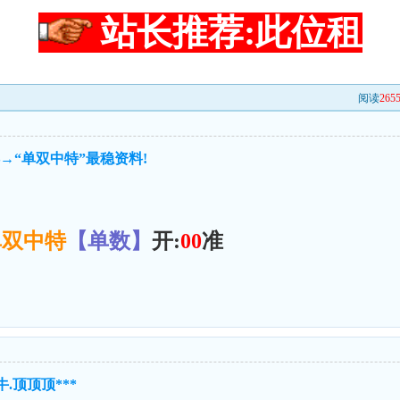
站长推荐:此位租
阅读
265
得→“单双中特”最稳资料!
单双中特
【单数】
开:
00
准
.顶顶顶***