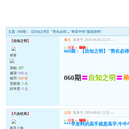
主题 : 060期：【自知之明】ˇˇ势在必得→“单双中特”最稳资料!
楼主
发表于: 2026-06-02 22:23
---
【
自知之明
】
u
回复
u
编辑
u
060期：【自知之明】ˇˇ势在必
侠客
发帖:
287
威望:
648 点
060期
〓
自知之明
〓
铜币:
648 枚
贡献值:
1 点
好评度:
0 点
沙发
发表于: 2026-06-02 22:52
---
【
六合狂风
】
u
回复
u
编辑
u
***早发料的高手就是高手,牛牛牛
新手上路