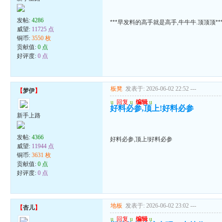
发帖:
4286
***早发料的高手就是高手,牛牛牛.顶顶顶**
威望:
11725 点
铜币:
3550 枚
贡献值:
0 点
好评度:
0 点
板凳
发表于: 2026-06-02 22:52
---
【
梦伊
】
u
回复
u
编辑
u
好料必参,顶上!好料必参
新手上路
发帖:
4366
好料必参,顶上!好料必参
威望:
11944 点
铜币:
3631 枚
贡献值:
0 点
好评度:
0 点
地板
发表于: 2026-06-02 23:02
---
【
杏儿
】
u
回复
u
编辑
u