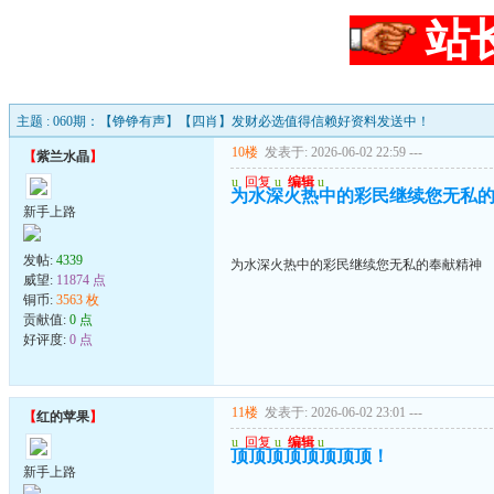
站
主题 : 060期：【铮铮有声】【四肖】发财必选值得信赖好资料发送中！
10楼
发表于: 2026-06-02 22:59
---
【
紫兰水晶
】
u
回复
u
编辑
u
为水深火热中的彩民继续您无私
新手上路
发帖:
4339
为水深火热中的彩民继续您无私的奉献精神
威望:
11874 点
铜币:
3563 枚
贡献值:
0 点
好评度:
0 点
11楼
发表于: 2026-06-02 23:01
---
【
红的苹果
】
u
回复
u
编辑
u
顶顶顶顶顶顶顶顶！
新手上路