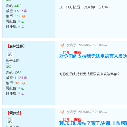
发帖:
4420
顶一张好帖,送一片真情!一份好料!
威望:
12232 点
铜币:
3735 枚
贡献值:
0 点
好评度:
0 点
7楼
发表于: 2026-06-02 23:00
---
【
森林过客
】
u
回复
u
编辑
u
对你们的支持我无法用语言来表达!!
新手上路
发帖:
4258
对你们的支持我无法用语言来表达!!!哈哈!!
威望:
11865 点
铜币:
3618 枚
贡献值:
0 点
好评度:
0 点
8楼
发表于: 2026-06-02 23:05
---
【
紫萝兰
】
u
回复
u
编辑
u
顶,顶,顶,,发帖辛苦了.谢谢,非常感