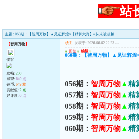
站
主题 : 060期：【智周万物】▲见证辉煌≈【精算六肖】≈从未被超越！
楼主
发表于: 2026-06-02 22:23
---
【
智周万物
】
u
回复
u
编辑
u
060期：【智周万物】▲见证辉煌
侠客
发帖:
288
威望:
649 点
056期：
智周万物
▲
精
铜币:
649 枚
贡献值:
2 点
057期：
智周万物
▲
精
好评度:
0 点
058期：
智周万物
▲
精
059期：
智周万物
▲
精
060期：
智周万物
▲
精