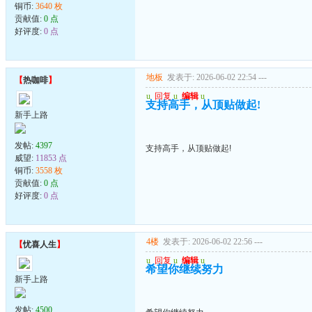
铜币:
3640 枚
贡献值:
0 点
好评度:
0 点
地板
发表于: 2026-06-02 22:54
---
【
热咖啡
】
u
回复
u
编辑
u
支持高手，从顶贴做起!
新手上路
发帖:
4397
支持高手，从顶贴做起!
威望:
11853 点
铜币:
3558 枚
贡献值:
0 点
好评度:
0 点
4楼
发表于: 2026-06-02 22:56
---
【
忧喜人生
】
u
回复
u
编辑
u
希望你继续努力
新手上路
发帖:
4500