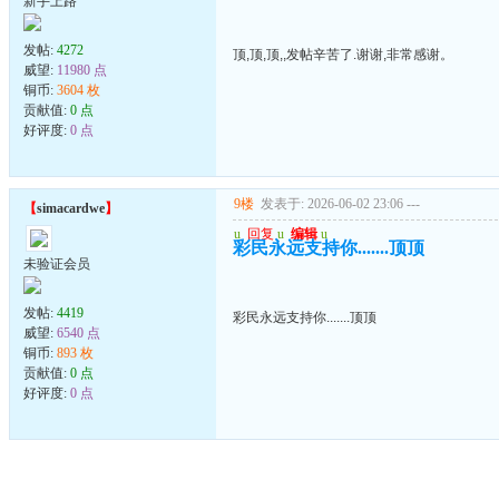
新手上路
发帖:
4272
顶,顶,顶,,发帖辛苦了.谢谢,非常感谢。
威望:
11980 点
铜币:
3604 枚
贡献值:
0 点
好评度:
0 点
9楼
发表于: 2026-06-02 23:06
---
【
simacardwe
】
u
回复
u
编辑
u
彩民永远支持你.......顶顶
未验证会员
发帖:
4419
彩民永远支持你.......顶顶
威望:
6540 点
铜币:
893 枚
贡献值:
0 点
好评度:
0 点