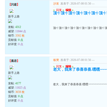
沙发
发表于: 2026-07-08 01:50
---
【
闪逝
】
u
回复
u
编辑
u
顶┽顶┽顶┽顶┽顶┽顶┽顶┽
新手上路
发帖:
4312
顶┽顶┽顶┽顶┽顶┽顶┽顶┽顶┽顶┽
威望:
11844 点
铜币:
3592 枚
贡献值:
0 点
好评度:
0 点
板凳
发表于: 2026-07-08 01:56
---
【
凰语
】
u
回复
u
编辑
u
老大，我来了恭喜恭喜.嘿嘿~~~~~~
新手上路
发帖:
4177
老大，我来了恭喜恭喜.嘿嘿~~~~~~~~~~~
威望:
11825 点
铜币:
3659 枚
贡献值:
0 点
好评度:
0 点