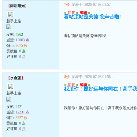
7楼
发表于: 2026-07-08 01:57
---
【
雨后阳光
】
u
回复
u
编辑
u
看帖顶帖是美德!您辛苦啦!
新手上路
发帖:
4362
看帖顶帖是美德!您辛苦啦!
威望:
12063 点
铜币:
3675 枚
贡献值:
0 点
好评度:
0 点
8楼
发表于: 2026-07-08 01:58
---
【
水金蓝
】
u
回复
u
编辑
u
我顶你！愿好运与你同在！高手
新手上路
发帖:
4421
我顶你！愿好运与你同在！高手我永远支持
威望:
12231 点
铜币:
3727 枚
贡献值:
0 点
好评度:
0 点