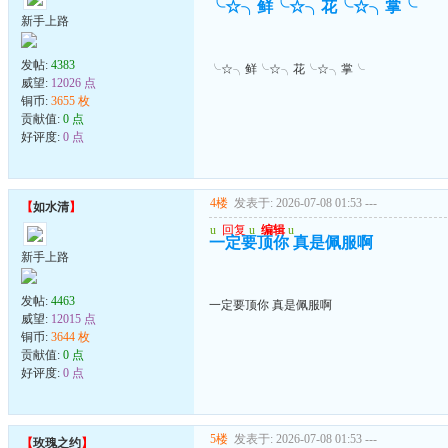
╰☆╮鲜╰☆╮花╰☆╮掌╰
新手上路
发帖:
4383
╰☆╮鲜╰☆╮花╰☆╮掌╰
威望:
12026 点
铜币:
3655 枚
贡献值:
0 点
好评度:
0 点
4楼
发表于: 2026-07-08 01:53
---
【
如水清
】
u
回复
u
编辑
u
一定要顶你 真是佩服啊
新手上路
发帖:
4463
一定要顶你 真是佩服啊
威望:
12015 点
铜币:
3644 枚
贡献值:
0 点
好评度:
0 点
5楼
发表于: 2026-07-08 01:53
---
【
玫瑰之约
】