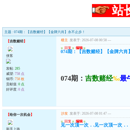
站
主题 : 074期：【吉数赌经】【金牌六肖】永不止步！
楼主
发表于: 2026-07-08 00:58
---
【
吉数赌经
】
u
回复
u
编辑
u
074期：【吉数赌经】【金牌六肖
侠客
发帖:
285
威望:
758 点
074期：
吉数赌经
‰
最
铜币:
758 枚
贡献值:
0 点
好评度:
0 点
沙发
发表于: 2026-07-08 01:47
---
【
给你一次机会
】
u
回复
u
编辑
u
见一次顶一次．.见一次顶一次．.
新手上路