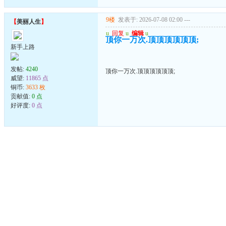
9楼
发表于: 2026-07-08 02:00
---
【
美丽人生
】
u
回复
u
编辑
u
顶你一万次.顶顶顶顶顶顶;
新手上路
发帖:
4240
顶你一万次.顶顶顶顶顶顶;
威望:
11865 点
铜币:
3633 枚
贡献值:
0 点
好评度:
0 点