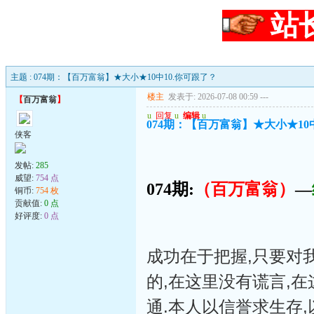
站
主题 : 074期：【百万富翁】★大小★10中10.你可跟了？
楼主
发表于: 2026-07-08 00:59
---
【
百万富翁
】
u
回复
u
编辑
u
074期：【百万富翁】★大小★10
侠客
发帖:
285
威望:
754 点
074期:
（百万富翁）
—
铜币:
754 枚
贡献值:
0 点
好评度:
0 点
成功在于把握,只要对
的,在这里没有谎言,
通.本人以信誉求生存,