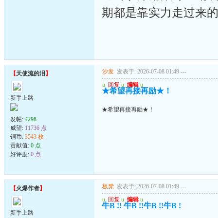
期都是靠实力走过来的
沙发
发表于: 2026-07-08 01:49
---
【
天使流的泪
】
u
回复
u
编辑
u
★希望再接再励★！
新手上路
★希望再接再励★！
发帖:
4298
威望:
11736 点
铜币:
3543 枚
贡献值:
0 点
好评度:
0 点
板凳
发表于: 2026-07-08 01:49
---
【
火爆作者
】
u
回复
u
编辑
u
牛B !! 牛B !!牛B !!牛B !
新手上路