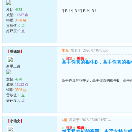
发帖:
4373
牛B !! 牛B !!牛B !!牛B !
威望:
11687 点
铜币:
3470 枚
贡献值:
0 点
好评度:
0 点
地板
发表于: 2026-07-08 01:53
---
【
乖妹妹
】
u
回复
u
编辑
u
高手你真的很牛B，高手你真的很
新手上路
发帖:
4270
高手你真的很牛B，高手你真的很牛B，高手
威望:
11923 点
铜币:
3596 枚
贡献值:
0 点
好评度:
0 点
4楼
发表于: 2026-07-08 01:57
---
【
小仙女
】
u
回复
u
编辑
u
对无私奉献的高手，永远支持与感