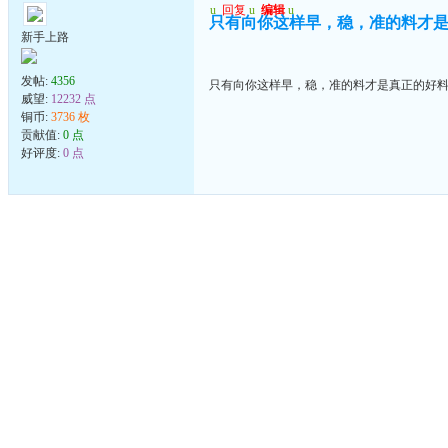
u
回复
u
编辑
u
只有向你这样早，稳，准的料才
新手上路
发帖:
4356
只有向你这样早，稳，准的料才是真正的好
威望:
12232 点
铜币:
3736 枚
贡献值:
0 点
好评度:
0 点