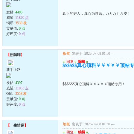
发帖:
4486
真正的好人，真心为彩民，万万万万万岁！
威望:
11870 点
铜币:
3530 枚
贡献值:
0 点
好评度:
0 点
板凳
发表于: 2026-07-08 01:50
---
【
热咖啡
】
u
回复
u
编辑
u
$$$$$$真心顶料￥￥￥￥￥顶帖
新手上路
发帖:
4397
$$$$$$真心顶料￥￥￥￥￥顶帖专用！
威望:
11853 点
铜币:
3558 枚
贡献值:
0 点
好评度:
0 点
地板
发表于: 2026-07-08 01:50
---
【
一生情缘
】
u
回复
u
编辑
u