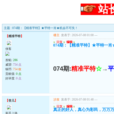
站
主题 : 074期：【精准平特】★平特一肖★机会不可失！
楼主
发表于: 2026-07-08 01:00
---
【
精准平特
】
u
回复
u
编辑
u
074期：【精准平特】★平特一
侠客
发帖:
286
威望:
754 点
074期:
精准平特
☆
→
平
铜币:
754 枚
贡献值:
0 点
好评度:
0 点
沙发
发表于: 2026-07-08 01:48
---
【
杏儿
】
u
回复
u
编辑
u
真正的好人，真心为彩民，万万
新手上路