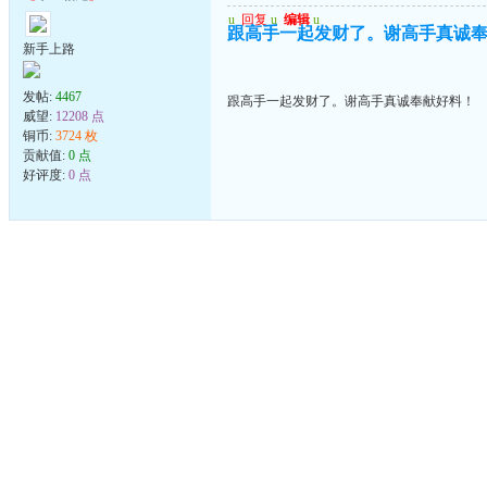
u
回复
u
编辑
u
跟高手一起发财了。谢高手真诚
新手上路
发帖:
4467
跟高手一起发财了。谢高手真诚奉献好料！
威望:
12208 点
铜币:
3724 枚
贡献值:
0 点
好评度:
0 点