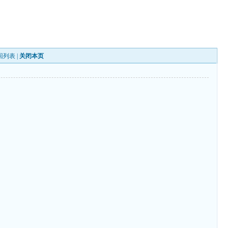
回列表
|
关闭本页