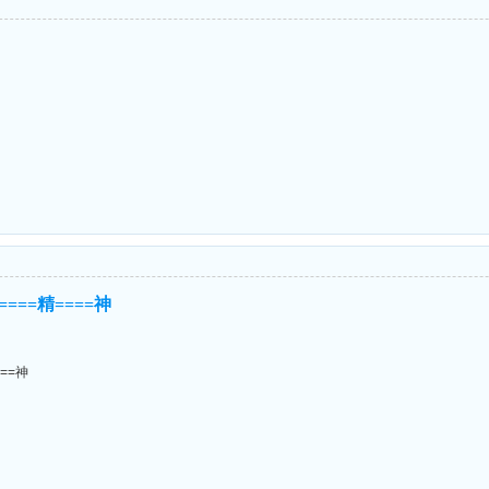
====精====神
===神