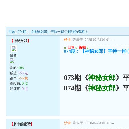
主题 : 074期：【神秘女郎】平特一肖◇最强的资料！
楼主
发表于: 2026-07-08 01:01
---
【
神秘女郎
】
u
回复
u
编辑
u
074期：【神秘女郎】平特一肖
侠客
发帖:
286
威望:
755 点
073期《
神秘女郎
》
铜币:
755 枚
贡献值:
0 点
074期《
神秘女郎
》
好评度:
0 点
沙发
发表于: 2026-07-08 01:52
---
【
梦中的童话
】