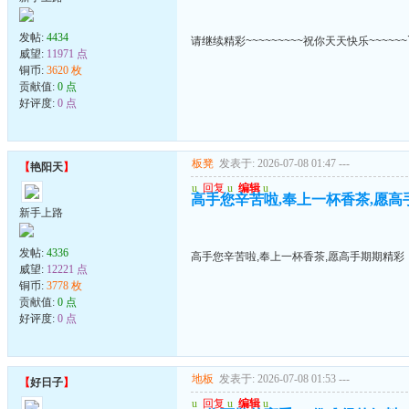
发帖:
4434
请继续精彩~~~~~~~~~祝你天天快乐~~~~~~
威望:
11971 点
铜币:
3620 枚
贡献值:
0 点
好评度:
0 点
板凳
发表于: 2026-07-08 01:47
---
【
艳阳天
】
u
回复
u
编辑
u
高手您辛苦啦,奉上一杯香茶,愿高
新手上路
发帖:
4336
高手您辛苦啦,奉上一杯香茶,愿高手期期精彩
威望:
12221 点
铜币:
3778 枚
贡献值:
0 点
好评度:
0 点
地板
发表于: 2026-07-08 01:53
---
【
好日子
】
u
回复
u
编辑
u