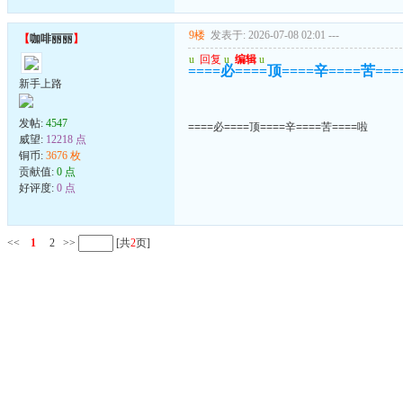
9楼
发表于: 2026-07-08 02:01
---
【
咖啡丽丽
】
u
回复
u
编辑
u
====必====顶====辛====苦==
新手上路
发帖:
4547
====必====顶====辛====苦====啦
威望:
12218 点
铜币:
3676 枚
贡献值:
0 点
好评度:
0 点
<<
1
2
>>
[共
2
页]