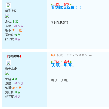
u
回复
u
编辑
u
看到你我就顶！！
新手上路
发帖:
4432
看到你我就顶！！
威望:
12065 点
铜币:
3614 枚
贡献值:
0 点
好评度:
0 点
6楼
发表于: 2026-07-08 01:56
---
【
彩色蝴蝶
】
u
回复
u
编辑
u
顶.顶....顶.顶。
新手上路
发帖:
4388
顶.顶....顶.顶。
威望:
12083 点
铜币:
3673 枚
贡献值:
0 点
好评度:
0 点