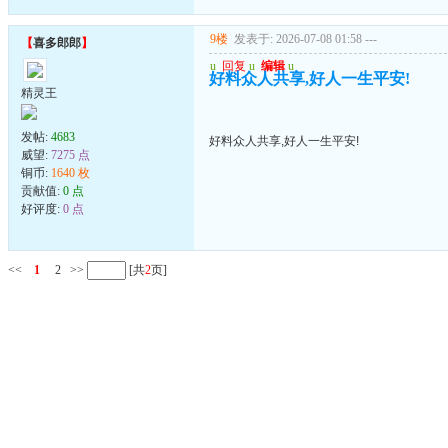
9楼
发表于: 2026-07-08 01:58
---
【
喜多郎郎
】
u
回复
u
编辑
u
好料众人共享,好人一生平安!
精灵王
发帖:
4683
好料众人共享,好人一生平安!
威望:
7275 点
铜币:
1640 枚
贡献值:
0 点
好评度:
0 点
<<
1
2
>>
[共
2
页]