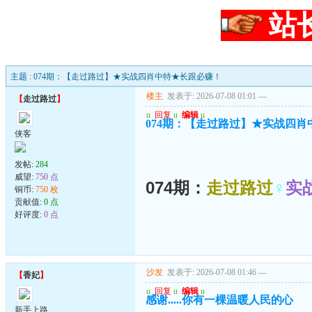
站
主题 : 074期：【走过路过】★实战四肖中特★长跟必赚！
楼主
发表于: 2026-07-08 01:01
---
【
走过路过
】
u
回复
u
编辑
u
074期：【走过路过】★实战四
侠客
发帖:
284
威望:
750 点
074期：
走过路过
♀
实
铜币:
750 枚
贡献值:
0 点
好评度:
0 点
沙发
发表于: 2026-07-08 01:46
---
【
香妃
】
u
回复
u
编辑
u
感谢.....你有一棵温暖人民的心
新手上路