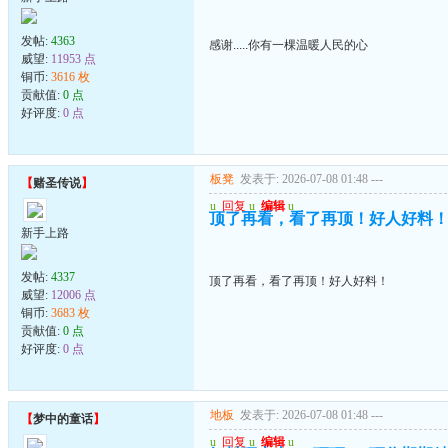
发帖:
4363
感谢.....你有一棵温暖人民的心
威望:
11953 点
铜币:
3616 枚
贡献值:
0 点
好评度:
0 点
板凳
发表于: 2026-07-08 01:48
---
【
赌圣传说
】
u
回复
u
编辑
u
顶了再看，看了再顶！好人好料
新手上路
发帖:
4337
顶了再看，看了再顶！好人好料！
威望:
12006 点
铜币:
3683 枚
贡献值:
0 点
好评度:
0 点
地板
发表于: 2026-07-08 01:48
---
【
梦中的童话
】
u
回复
u
编辑
u