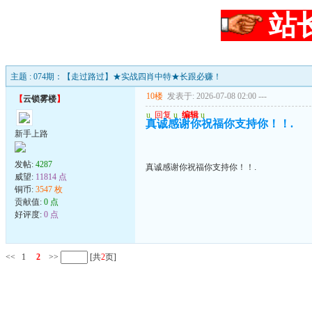
站
主题 : 074期：【走过路过】★实战四肖中特★长跟必赚！
10楼
发表于: 2026-07-08 02:00
---
【
云锁雾楼
】
u
回复
u
编辑
u
真诚感谢你祝福你支持你！！.
新手上路
发帖:
4287
真诚感谢你祝福你支持你！！.
威望:
11814 点
铜币:
3547 枚
贡献值:
0 点
好评度:
0 点
<<
1
2
>>
[共
2
页]