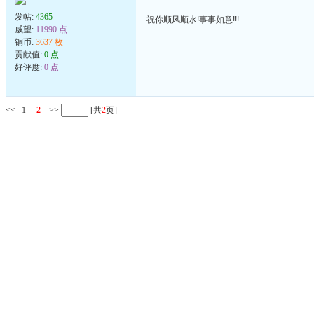
发帖:
4365
祝你顺风顺水!事事如意!!!
威望:
11990 点
铜币:
3637 枚
贡献值:
0 点
好评度:
0 点
<<
1
2
>>
[共
2
页]