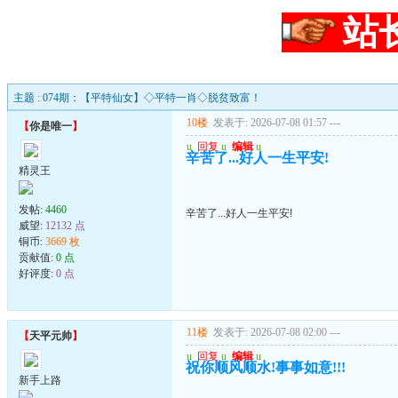
站
主题 : 074期：【平特仙女】◇平特一肖◇脱贫致富！
10楼
发表于: 2026-07-08 01:57
---
【
你是唯一
】
u
回复
u
编辑
u
辛苦了...好人一生平安!
精灵王
发帖:
4460
辛苦了...好人一生平安!
威望:
12132 点
铜币:
3669 枚
贡献值:
0 点
好评度:
0 点
11楼
发表于: 2026-07-08 02:00
---
【
天平元帅
】
u
回复
u
编辑
u
祝你顺风顺水!事事如意!!!
新手上路