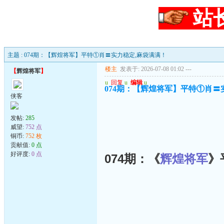
站
主题 : 074期：【辉煌将军】平特①肖〓实力稳定,麻袋满满！
楼主
发表于: 2026-07-08 01:02
---
【
辉煌将军
】
u
回复
u
编辑
u
074期：【辉煌将军】平特①肖〓
侠客
发帖:
285
威望:
752 点
铜币:
752 枚
贡献值:
0 点
好评度:
0 点
074期：《
辉煌将军
》