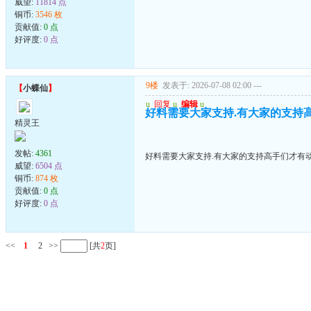
威望:
11814 点
铜币:
3546 枚
贡献值:
0 点
好评度:
0 点
9楼
发表于: 2026-07-08 02:00
---
【
小蝶仙
】
u
回复
u
编辑
u
好料需要大家支持.有大家的支持高手
精灵王
发帖:
4361
好料需要大家支持.有大家的支持高手们才有动力
威望:
6504 点
铜币:
874 枚
贡献值:
0 点
好评度:
0 点
<<
1
2
>>
[共
2
页]