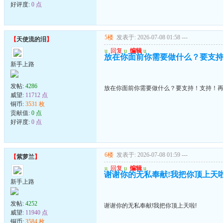
好评度:
0 点
5楼
发表于: 2026-07-08 01:58
---
【
天使流的泪
】
u
回复
u
编辑
u
放在你面前你需要做什么？要支
新手上路
发帖:
4286
放在你面前你需要做什么？要支持！支持！
威望:
11712 点
铜币:
3531 枚
贡献值:
0 点
好评度:
0 点
6楼
发表于: 2026-07-08 01:59
---
【
紫萝兰
】
u
回复
u
编辑
u
谢谢你的无私奉献!我把你顶上天啦
新手上路
发帖:
4252
谢谢你的无私奉献!我把你顶上天啦!
威望:
11940 点
铜币:
3584 枚