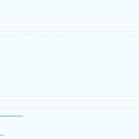
~~~~~~~
~~