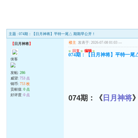
主题 : 074期：【日月神将】平特一尾△ 期期早公开！
楼主
发表于: 2026-07-08 01:03
---
【
日月神将
】
u
回复
u
编辑
u
074期：【日月神将】平特一尾
侠客
发帖:
286
威望:
753 点
铜币:
753 枚
贡献值:
0 点
好评度:
0 点
074期：《
日月神将