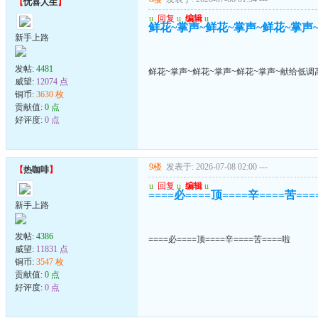
【
忧喜人生
】
u
回复
u
编辑
u
鲜花~掌声~鲜花~掌声~鲜花~掌声
新手上路
发帖:
4481
鲜花~掌声~鲜花~掌声~鲜花~掌声~献给低调
威望:
12074 点
铜币:
3630 枚
贡献值:
0 点
好评度:
0 点
9楼
发表于: 2026-07-08 02:00
---
【
热咖啡
】
u
回复
u
编辑
u
====必====顶====辛====苦==
新手上路
发帖:
4386
====必====顶====辛====苦====啦
威望:
11831 点
铜币:
3547 枚
贡献值:
0 点
好评度:
0 点