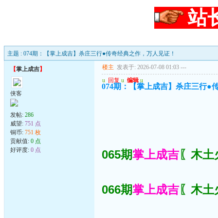
站
主题 : 074期：【掌上成吉】杀庄三行●传奇经典之作，万人见证！
楼主
发表于: 2026-07-08 01:03
---
【
掌上成吉
】
u
回复
u
编辑
u
074期：【掌上成吉】杀庄三行●
侠客
发帖:
286
威望:
751 点
铜币:
751 枚
贡献值:
0 点
好评度:
0 点
065期
掌上成吉
〖木土火
066期
掌上成吉
〖木土火