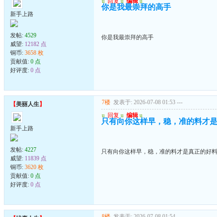
u
回复
u
编辑
u
你是我最崇拜的高手
新手上路
发帖:
4529
你是我最崇拜的高手
威望:
12182 点
铜币:
3658 枚
贡献值:
0 点
好评度:
0 点
7楼
发表于: 2026-07-08 01:53
---
【
美丽人生
】
u
回复
u
编辑
u
只有向你这样早，稳，准的料才
新手上路
发帖:
4227
只有向你这样早，稳，准的料才是真正的好
威望:
11839 点
铜币:
3620 枚
贡献值:
0 点
好评度:
0 点
8楼
发表于: 2026-07-08 01:54
---