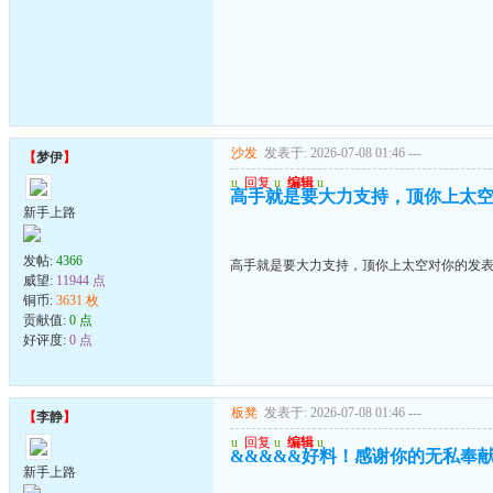
沙发
发表于: 2026-07-08 01:46
---
【
梦伊
】
u
回复
u
编辑
u
高手就是要大力支持，顶你上太
新手上路
发帖:
4366
高手就是要大力支持，顶你上太空对你的发
威望:
11944 点
铜币:
3631 枚
贡献值:
0 点
好评度:
0 点
板凳
发表于: 2026-07-08 01:46
---
【
李静
】
u
回复
u
编辑
u
&&&&&好料！感谢你的无私奉
新手上路