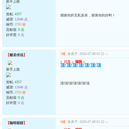
新手上路
发帖:
4357
感谢你的无私发表，谢谢你的好料！
威望:
12046 点
铜币:
3703 枚
贡献值:
0 点
好评度:
0 点
5楼
发表于: 2026-07-08 01:52
---
【
赌圣传说
】
u
回复
u
编辑
u
顶!顶!顶!顶!顶!顶!顶
新手上路
发帖:
4357
顶!顶!顶!顶!顶!顶!顶
威望:
12046 点
铜币:
3703 枚
贡献值:
0 点
好评度:
0 点
6楼
发表于: 2026-07-08 01:52
---
【
咖啡丽丽
】