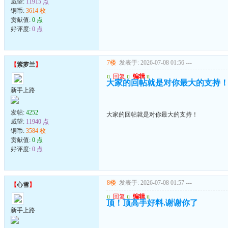
威望:
11915 点
铜币:
3614 枚
贡献值:
0 点
好评度:
0 点
7楼
发表于: 2026-07-08 01:56
---
【
紫萝兰
】
u
回复
u
编辑
u
大家的回帖就是对你最大的支持
新手上路
发帖:
4252
大家的回帖就是对你最大的支持！
威望:
11940 点
铜币:
3584 枚
贡献值:
0 点
好评度:
0 点
8楼
发表于: 2026-07-08 01:57
---
【
心雪
】
u
回复
u
编辑
u
顶！顶高手好料.谢谢你了
新手上路