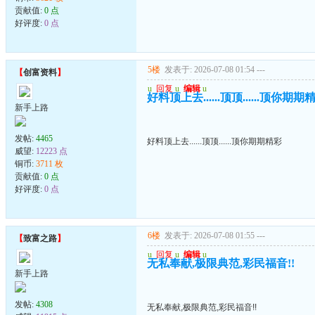
贡献值:
0 点
好评度:
0 点
5楼
发表于: 2026-07-08 01:54
---
【
创富资料
】
u
回复
u
编辑
u
好料顶上去......顶顶......顶你期期
新手上路
发帖:
4465
好料顶上去......顶顶......顶你期期精彩
威望:
12223 点
铜币:
3711 枚
贡献值:
0 点
好评度:
0 点
6楼
发表于: 2026-07-08 01:55
---
【
致富之路
】
u
回复
u
编辑
u
无私奉献,极限典范,彩民福音!!
新手上路
发帖:
4308
无私奉献,极限典范,彩民福音!!