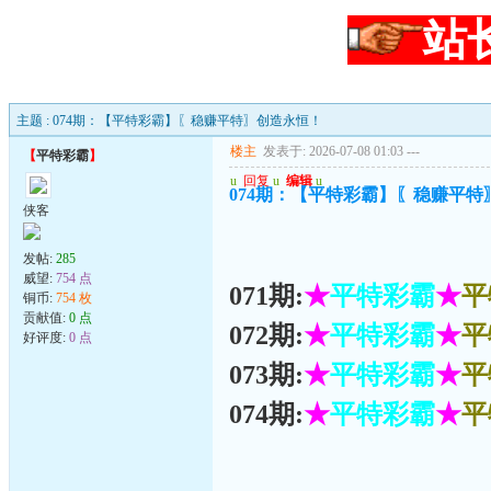
站
主题 : 074期：【平特彩霸】〖稳赚平特〗创造永恒！
楼主
发表于: 2026-07-08 01:03
---
【
平特彩霸
】
u
回复
u
编辑
u
074期：【平特彩霸】〖稳赚平特
侠客
发帖:
285
威望:
754 点
071期:
★
平特彩霸
★
平
铜币:
754 枚
贡献值:
0 点
072期:
★
平特彩霸
★
平
好评度:
0 点
073期:
★
平特彩霸
★
平
074期:
★
平特彩霸
★
平