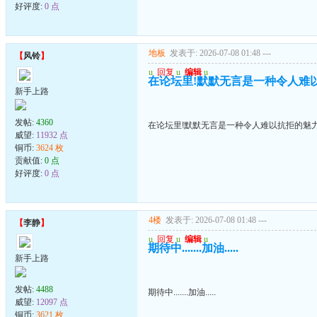
好评度:
0 点
地板
发表于: 2026-07-08 01:48
---
【
风铃
】
u
回复
u
编辑
u
在论坛里!默默无言是一种令人难
新手上路
发帖:
4360
在论坛里!默默无言是一种令人难以抗拒的魅
威望:
11932 点
铜币:
3624 枚
贡献值:
0 点
好评度:
0 点
4楼
发表于: 2026-07-08 01:48
---
【
李静
】
u
回复
u
编辑
u
期待中.......加油.....
新手上路
发帖:
4488
期待中.......加油.....
威望:
12097 点
铜币:
3621 枚