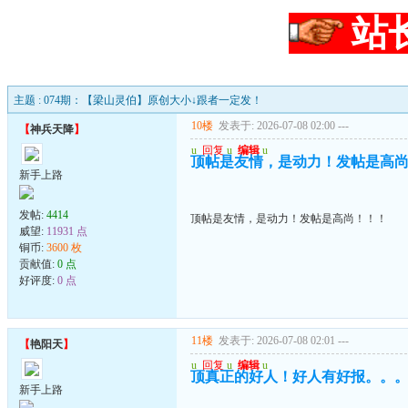
站
主题 : 074期：【梁山灵伯】原创大小↓跟者一定发！
10楼
发表于: 2026-07-08 02:00
---
【
神兵天降
】
u
回复
u
编辑
u
顶帖是友情，是动力！发帖是高
新手上路
发帖:
4414
顶帖是友情，是动力！发帖是高尚！！！
威望:
11931 点
铜币:
3600 枚
贡献值:
0 点
好评度:
0 点
11楼
发表于: 2026-07-08 02:01
---
【
艳阳天
】
u
回复
u
编辑
u
顶真正的好人！好人有好报。。
新手上路