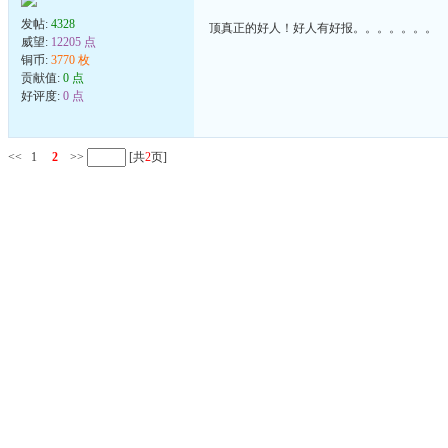
发帖:
4328
顶真正的好人！好人有好报。。。。。。。
威望:
12205 点
铜币:
3770 枚
贡献值:
0 点
好评度:
0 点
<<
1
2
>>
[共
2
页]