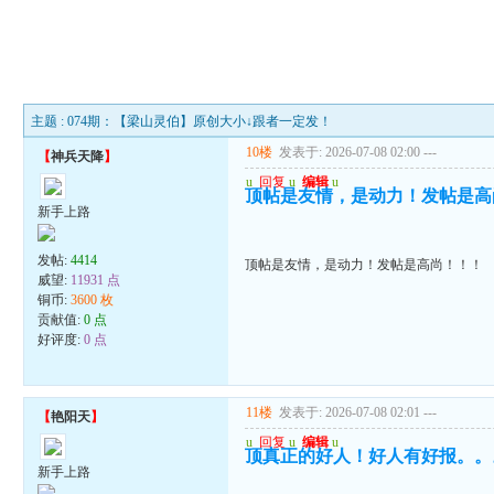
主题 : 074期：【梁山灵伯】原创大小↓跟者一定发！
10楼
发表于: 2026-07-08 02:00
---
【
神兵天降
】
u
回复
u
编辑
u
顶帖是友情，是动力！发帖是高
新手上路
发帖:
4414
顶帖是友情，是动力！发帖是高尚！！！
威望:
11931 点
铜币:
3600 枚
贡献值:
0 点
好评度:
0 点
11楼
发表于: 2026-07-08 02:01
---
【
艳阳天
】
u
回复
u
编辑
u
顶真正的好人！好人有好报。。
新手上路