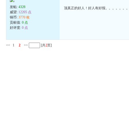
发帖:
4328
顶真正的好人！好人有好报。。。。。。
威望:
12205 点
铜币:
3770 枚
贡献值:
0 点
好评度:
0 点
<<
1
2
>>
[共
2
页]