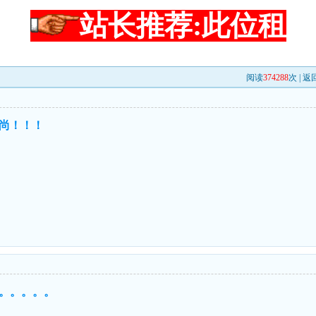
站长推荐:此位租
阅读
374288
次 |
返
尚！！！
。。。。。