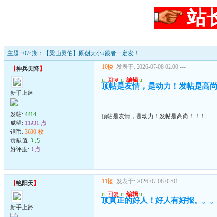
站
主题 : 074期：【梁山灵伯】原创大小↓跟者一定发！
10楼
发表于: 2026-07-08 02:00
---
【
神兵天降
】
u
回复
u
编辑
u
顶帖是友情，是动力！发帖是高
新手上路
发帖:
4414
顶帖是友情，是动力！发帖是高尚！！！
威望:
11931 点
铜币:
3600 枚
贡献值:
0 点
好评度:
0 点
11楼
发表于: 2026-07-08 02:01
---
【
艳阳天
】
u
回复
u
编辑
u
顶真正的好人！好人有好报。。
新手上路